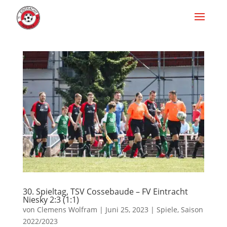
30. Spieltag, TSV Cossebaude – FV Eintracht
Niesky 2:3 (1:1)
von
Clemens Wolfram
|
Juni 25, 2023
|
Spiele
,
Saison
2022/2023