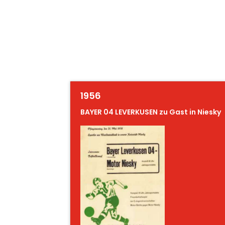
1956
BAYER 04 LEVERKUSEN zu Gast in Niesky