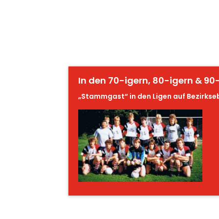
In den 70-igern, 80-igern & 90
„Stammgast“ in den Ligen auf Bezirks