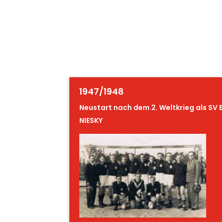
1947/1948
Neustart nach dem 2. Weltkrieg als SV
NIESKY