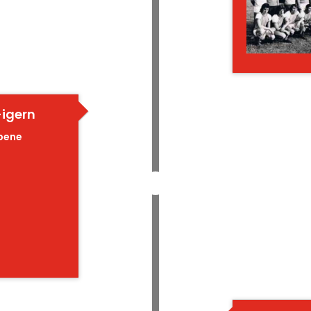
-igern
ebene