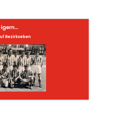
igern...
auf Bezirkseben