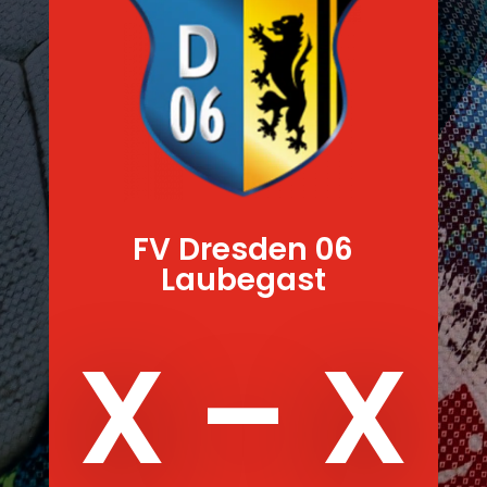
FV Dresden 06
Laubegast
X – X