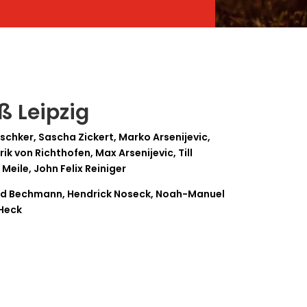
ß Leipzig
chker, Sascha Zickert, Marko Arsenijevic,
ik von Richthofen, Max Arsenijevic, Till
 Meile, John Felix Reiniger
mid Bechmann, Hendrick Noseck, Noah-Manuel
 Heck