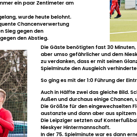
immer ein paar Zentimeter am
 gelang, wurde heute belohnt.
equente Chancenverwertung
en Sieg gegen den
e gegen den Abstieg.
Die Gäste benötigten fast 30 Minuten, 
aber umso gefährlicher und dem Nies
zu verdanken, dass er mit seinen Glan
Spielminute den Ausgleich verhinderte
So ging es mit der 1:0 Führung der Eint
Auch in Hälfte zwei das gleiche Bild. S
Außen und durchaus einige Chancen, 
Die Größte für den eingewechselten Fl
austanzte und dann aber aus spitzem W
Die Leipziger setzten auf Konterfußba
Nieskyer Hintermannschaft.
In der 75. Spielminute war es dann erne