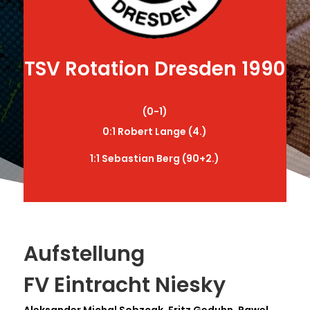
TSV Rotation Dresden 1990
(0-1)
0:1 Robert Lange (4.)
1:1 Sebastian Berg (90+2.)
Aufstellung
FV Eintracht Niesky
Aleksander Michal Sobzcak, Fritz Geduhn, Pawel