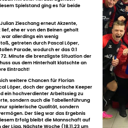
iesem Spielstand ging es für beide
 Julian Zieschang erneut Akzente,
lief, ehe er von den Beinen geholt
 war allerdings ein wenig
toß, getreten durch Pascal Löper,
ollen Parade, wodurch er das 0:1
72. Minute die brenzligste Situation der
huss aus dem Hinterhalt klatschte an
re Eintracht!
sich weitere Chancen für Florian
al Löper, doch der gegnerische Keeper
nd ein hochverdienter Arbeitssieg zu
herte, sondern auch die Tabellenführung
 nur spielerische Qualität, sondern
ermögen. Der Sieg war das Ergebnis
iesem Erfolg bleibt die Mannschaft auf
n der Liga. Nächste Woche (18.11.23 um