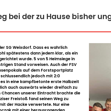
eg bei der zu Hause bisher u
er SG Weixdorf. Dass es wahrlich
ohl spätestens dann jedem klar, als ein
 gerichtet wurde. 5 von 5 Heimsiege in
strigen Stand vorweisen. Auch der FSV
chsenpokals auf dem Forstsportplatz
 schlussendlich jedoch mit 2:0
 es in eine kampfbetonte erste Halbzeit
lich auch auswärts wieder dreifach zu
n Chancen unserer Eintracht brachte die
äziser Freistoß fand seinen Weg zu
it der Hacke verwertete. Nur eine
bczak mit einer herausragenden