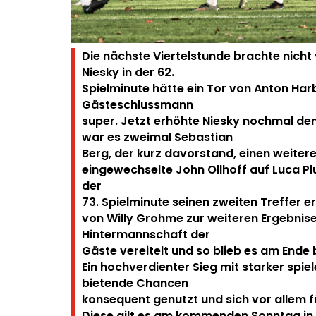
Die nächste Viertelstunde brachte nicht 
Niesky in der 62.
Spielminute hätte ein Tor von Anton Har
Gästeschlussmann
super.
Jetzt erhöhte Niesky nochmal den
war es zweimal Sebastian
Berg, der kurz davorstand, einen weitere
eingewechselte John Ollhoff auf Luca Plut
der
73. Spielminute seinen zweiten Treffer er
von Willy Grohme zur weiteren Ergebni
Hintermannschaft der
Gäste vereitelt und so blieb es am Ende b
Ein hochverdienter Sieg mit starker spie
bietende Chancen
konsequent genutzt und sich vor allem fü
Diese gilt es am kommenden Sonntag in 