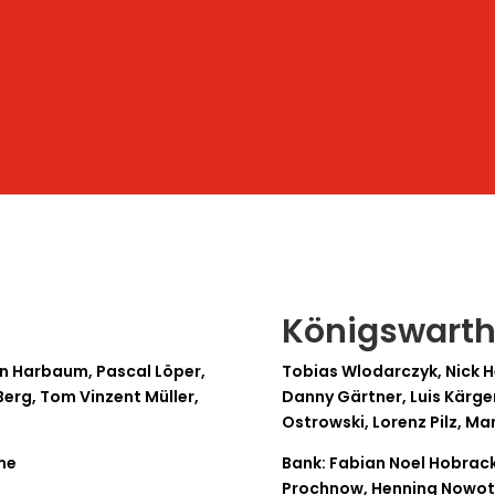
Königswarth
on Harbaum, Pascal Löper,
Tobias Wlodarczyk, Nick H
Berg, Tom Vinzent Müller,
Danny Gärtner, Luis Kärg
Ostrowski, Lorenz Pilz, Ma
me
Bank: Fabian Noel Hobrac
Prochnow, Henning Nowo