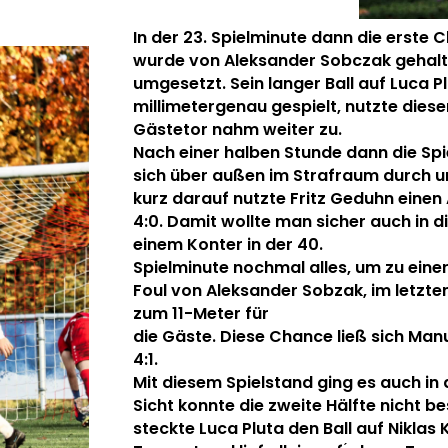
In der 23. Spielminute dann die erste 
wurde von Aleksander
Sobczak gehalt
umgesetzt. Sein langer Ball auf Luca Pl
millimetergenau gespielt, nutzte dies
Gästetor nahm weiter zu.
Nach einer halben Stunde dann die Sp
sich über außen im Strafraum durch un
kurz darauf nutzte Fritz Geduhn einen
4:0.
Damit wollte man sicher auch in d
einem Konter in der 40.
Spielminute nochmal alles, um zu ein
Foul von Aleksander Sobzak, im letzten
zum 11-Meter für
die Gäste.
Diese Chance ließ sich Man
4:1.
Mit diesem Spielstand ging es auch in
Sicht konnte die zweite Hälfte nicht b
steckte Luca Pluta den Ball auf Niklas