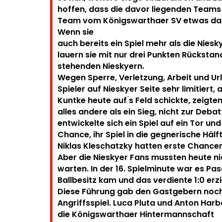
hoffen, dass die davor liegenden Teams
Team vom Königswarthaer SV etwas dag
Wenn sie
auch bereits ein Spiel mehr als die Niesk
lauern sie mit nur drei
Punkten Rückstand
stehenden Nieskyern.
Wegen Sperre, Verletzung, Arbeit und Ur
Spieler auf Nieskyer
Seite sehr limitiert,
Kuntke heute auf ́s Feld schickte, zeigte
alles andere als ein Sieg, nicht zur Deba
entwickelte sich ein Spiel auf ein Tor 
Chance, ihr Spiel in die gegnerische Hälf
Niklas Kleschatzky hatten erste Chancen
Aber die Nieskyer Fans mussten heute ni
warten. In der 16.
Spielminute war es Pas
Ballbesitz kam und das verdiente 1:0 erzi
Diese Führung gab den Gastgebern noch 
Angriffsspiel. Luca
Pluta und Anton Harb
die Königswarthaer Hintermannschaft