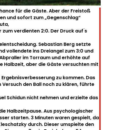
Chance für die Gäste. Aber der Freistoß
en und sofort zum „Gegenschlag“
uta,
er zum verdienten 2:0.
Der Druck auf ́s
ielentscheidung.
Sebastian Berg setzte
d vollendete ins Dreiangel zum 3:0 und
 Abpraller im Torraum und erhöhte auf
ie Halbzeit, aber die Gäste versuchten mit
er Ergebnisverbesserung zu kommen.
Das
 Versuch den Ball noch zu klären, führte
uel Schidun nicht nehmen und erzielte das
 die Halbzeitpause.
Aus psychologischer
esser starten. 3 Minuten waren gespielt, da
 Kleschatzky durch. Dieser umspielte den