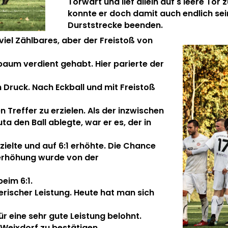
Torwart und lief allein
auf ́s leere Tor 
konnte er doch damit auch endlich sei
Durststrecke beenden.
viel Zählbares, aber der Freistoß von
baum verdient gehabt. Hier parierte der
 Druck. Nach Eckball und mit Freistoß
n Treffer zu erzielen.
Als der inzwischen
a den Ball ablegte, war er es, der in
zielte und auf 6:1 erhöhte.
Die Chance
serhöhung wurde von der
eim 6:1.
lerischer Leistung. Heute hat man sich
r eine sehr gute Leistung belohnt.
Weixdorf zu bestätigen.