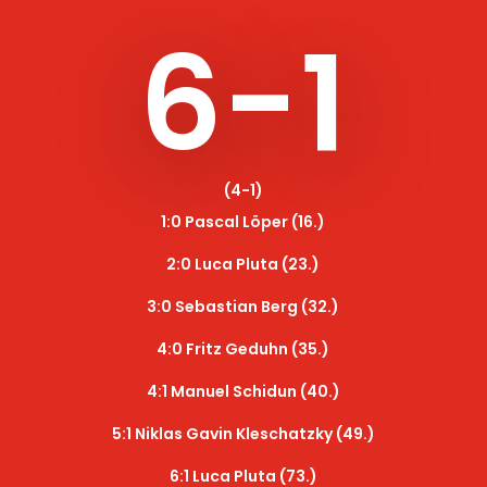
6-1
(4-1)
1:0 Pascal Löper (16.)
2:0 Luca Pluta (23.)
3:0 Sebastian Berg (32.)
4:0 Fritz Geduhn (35.)
4:1 Manuel Schidun (40.)
5:1 Niklas Gavin Kleschatzky (49.)
6:1 Luca Pluta (73.)